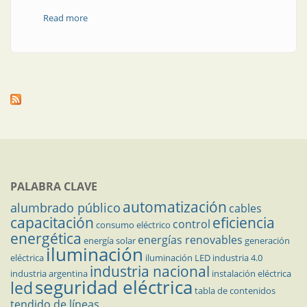
Read more
about Amarres preformados aéreos
PALABRA CLAVE
automatización
alumbrado público
cables
capacitación
eficiencia
control
consumo eléctrico
energética
energías renovables
energía solar
generación
iluminación
eléctrica
iluminación LED
industria 4.0
industria nacional
industria argentina
instalación eléctrica
seguridad eléctrica
led
tabla de contenidos
tendido de líneas