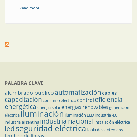
Read more
about Amarres preformados aéreos
PALABRA CLAVE
automatización
alumbrado público
cables
capacitación
eficiencia
control
consumo eléctrico
energética
energías renovables
energía solar
generación
iluminación
eléctrica
iluminación LED
industria 4.0
industria nacional
industria argentina
instalación eléctrica
seguridad eléctrica
led
tabla de contenidos
tendido de líneas