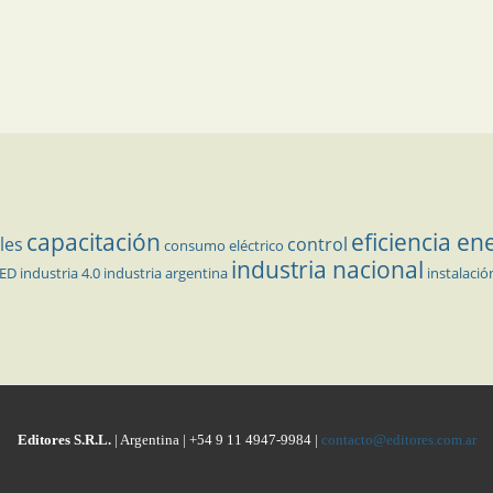
capacitación
eficiencia en
les
control
consumo eléctrico
industria nacional
LED
industria 4.0
industria argentina
instalació
Editores S.R.L.
| Argentina | +54 9 11 4947-9984 |
contacto@editores.com.ar