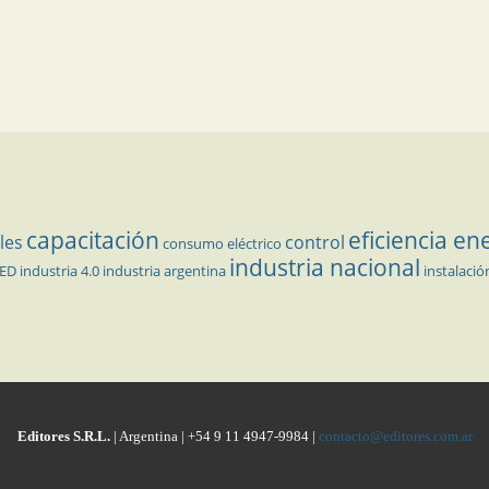
capacitación
eficiencia en
les
control
consumo eléctrico
industria nacional
LED
industria 4.0
industria argentina
instalació
Editores S.R.L.
| Argentina | +54 9 11 4947-9984 |
contacto@editores.com.ar