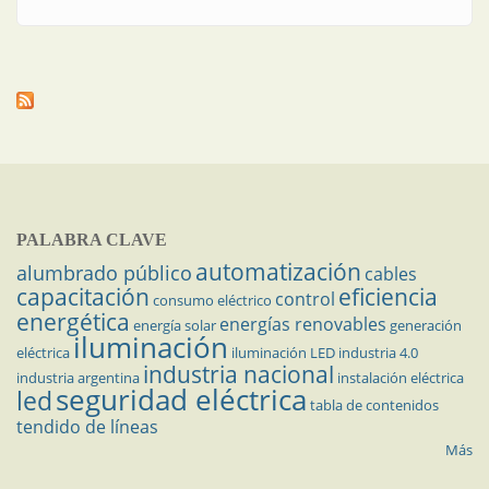
procesos
PALABRA CLAVE
automatización
alumbrado público
cables
capacitación
eficiencia
control
consumo eléctrico
energética
energías renovables
energía solar
generación
iluminación
eléctrica
iluminación LED
industria 4.0
industria nacional
industria argentina
instalación eléctrica
seguridad eléctrica
led
tabla de contenidos
tendido de líneas
Más