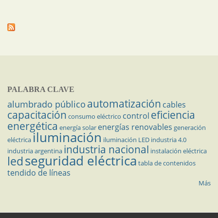
PALABRA CLAVE
automatización
alumbrado público
cables
capacitación
eficiencia
control
consumo eléctrico
energética
energías renovables
energía solar
generación
iluminación
eléctrica
iluminación LED
industria 4.0
industria nacional
industria argentina
instalación eléctrica
seguridad eléctrica
led
tabla de contenidos
tendido de líneas
Más