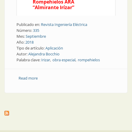
Rompehielos ARA
“Almirante Irízar”
Publicado en:
Revista Ingeniería Eléctrica
Número:
335
Mes:
Septiembre
Año:
2018
Tipo de artículo:
Aplicación
Autor:
Alejandra Bocchio
Palabra clave:
Irizar
obra especial
rompehielos
Read more
about Obras especiales | Totalmente renovado, Irizar
volvió al mar