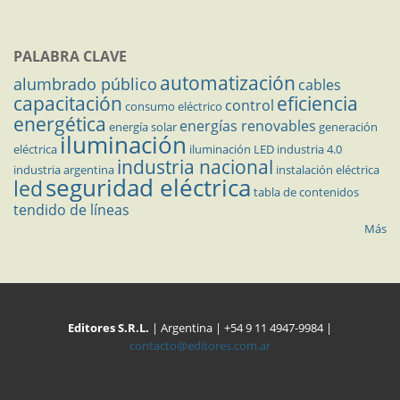
PALABRA CLAVE
automatización
alumbrado público
cables
capacitación
eficiencia
control
consumo eléctrico
energética
energías renovables
energía solar
generación
iluminación
eléctrica
iluminación LED
industria 4.0
industria nacional
industria argentina
instalación eléctrica
seguridad eléctrica
led
tabla de contenidos
tendido de líneas
Más
Editores S.R.L.
| Argentina | +54 9 11 4947-9984 |
contacto@editores.com.ar