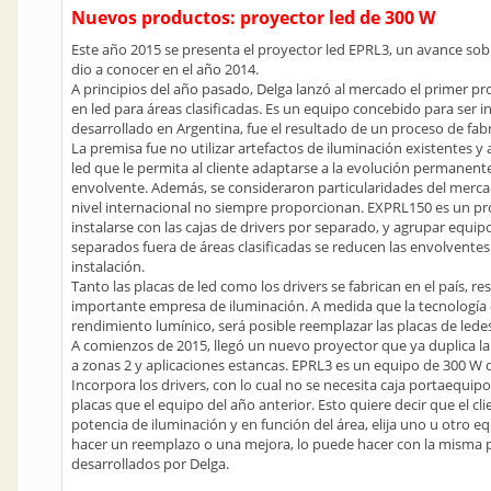
Nuevos productos: proyector led de 300 W
Este año 2015 se presenta el proyector led EPRL3, un avance sob
dio a conocer en el año 2014.
A principios del año pasado, Delga lanzó al mercado el primer p
en led para áreas clasificadas. Es un equipo concebido para ser i
desarrollado en Argentina, fue el resultado de un proceso de fab
La premisa fue no utilizar artefactos de iluminación existentes y 
led que le permita al cliente adaptarse a la evolución permanente
envolvente. Además, se consideraron particularidades del merca
nivel internacional no siempre proporcionan. EXPRL150 es un p
instalarse con las cajas de drivers por separado, y agrupar equi
separados fuera de áreas clasificadas se reducen las envolventes a
instalación.
Tanto las placas de led como los drivers se fabrican en el país, 
importante empresa de iluminación. A medida que la tecnología 
rendimiento lumínico, será posible reemplazar las placas de ledes
A comienzos de 2015, llegó un nuevo proyector que ya duplica la 
a zonas 2 y aplicaciones estancas. EPRL3 es un equipo de 300 W 
Incorpora los drivers, con lo cual no se necesita caja portaequip
placas que el equipo del año anterior. Esto quiere decir que el cl
potencia de iluminación y en función del área, elija uno u otro e
hacer un reemplazo o una mejora, lo puede hacer con la misma p
desarrollados por Delga.