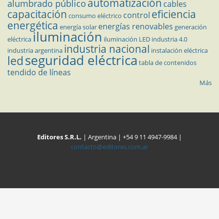
automatización
alumbrado público
cables
capacitación
eficiencia
control
consumo eléctrico
energética
energías renovables
energía solar
generación
iluminación
eléctrica
iluminación LED
industria 4.0
industria nacional
industria argentina
instalación eléctrica
seguridad eléctrica
led
tabla de contenidos
tendido de líneas
Más
Editores S.R.L.
| Argentina | +54 9 11 4947-9984 |
contacto@editores.com.ar