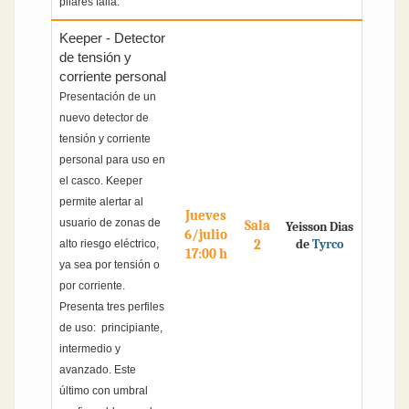
pilares falla.
Keeper - Detector
de tensión y
corriente personal
Presentación de un
nuevo detector de
tensión y corriente
personal para uso en
el casco. Keeper
permite alertar al
Jueves
usuario de zonas de
Sala
Yeisson Dias
6/julio
2
de
Tyrco
alto riesgo eléctrico,
17:00 h
ya sea por tensión o
por corriente.
Presenta tres perfiles
de uso: principiante,
intermedio y
avanzado. Este
último con umbral