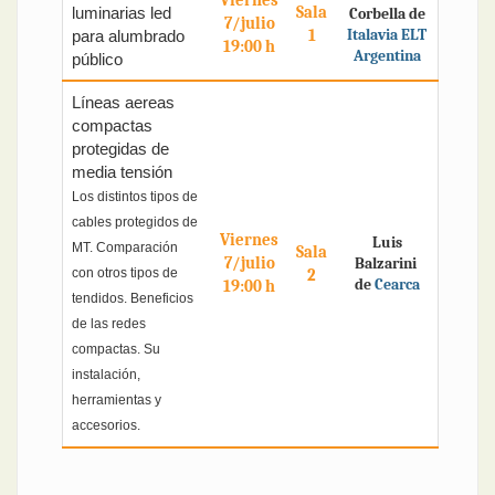
Viernes
Sala
luminarias led
Corbella de
7/julio
1
Italavia ELT
para alumbrado
19:00 h
Argentina
público
Líneas aereas
compactas
protegidas de
media tensión
Los distintos tipos de
cables protegidos de
Viernes
Luis
MT. Comparación
Sala
7/julio
Balzarini
con otros tipos de
2
de
Cearca
19:00 h
tendidos. Beneficios
de las redes
compactas. Su
instalación,
herramientas y
accesorios.