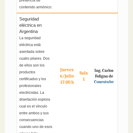
presencia de
contenido armónico.
Seguridad
eléctrica en
Argentina
La seguridad
eléctrica está
asentada sobre
cuatro pilares. Dos
de ellos son los
Jueves
Ing. Carlos
productos
Sala
6/julio
Foligna de
1
certificados y los
Conextube
17:00 h
profesionales
electricistas. La
disertación explora
cual es el vínculo
entre ambos y sus
consecuencias
cuando uno de esos