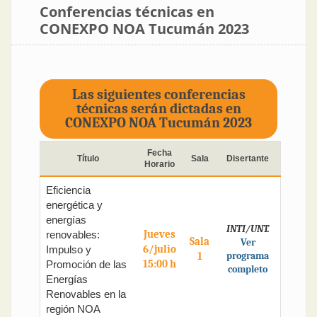
Conferencias técnicas en
CONEXPO NOA Tucumán 2023
Las siguientes conferencias
técnicas serán dictadas en
CONEXPO NOA Tucumán 2023
Fecha
Título
Sala
Disertante
Horario
Eficiencia
energética y
energías
INTI/UNT.
Jueves
renovables:
Sala
Ver
6/julio
Impulso y
1
programa
15:00 h
Promoción de las
completo
Energías
Renovables en la
región NOA