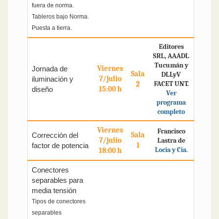
fuera de norma.
Tableros bajo Norma.
Puesta a tierra.
Editores
SRL, AAADL
Tucumán y
Viernes
Jornada de
Sala
DLLyV
7/julio
iluminación y
2
FACET UNT.
15:00 h
diseño
Ver
programa
completo
Viernes
Francisco
Sala
Corrección del
7/julio
Lastra de
1
factor de potencia
Locia y Cia.
18:00 h
Conectores
separables para
media tensión
Tipos de conectores
separables