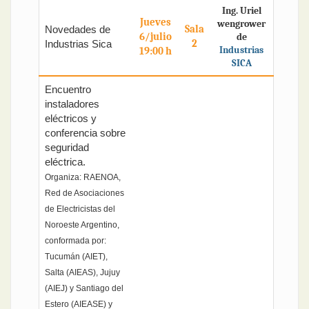
Ing. Uriel
Jueves
wengrower
Sala
Novedades de
6/julio
de
2
Industrias Sica
Industrias
19:00 h
SICA
Encuentro
instaladores
eléctricos y
conferencia sobre
seguridad
eléctrica.
Organiza: RAENOA,
Red de Asociaciones
de Electricistas del
Noroeste Argentino,
conformada por:
Tucumán (AIET),
Salta (AIEAS), Jujuy
(AIEJ) y Santiago del
Estero (AIEASE) y