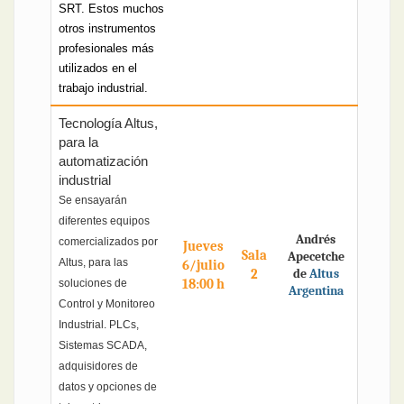
SRT. Estos muchos
otros instrumentos
profesionales más
utilizados en el
trabajo industrial.
Tecnología Altus,
para la
automatización
industrial
Se ensayarán
diferentes equipos
Andrés
comercializados por
Jueves
Sala
Apecetche
Altus, para las
6/julio
2
de
Altus
18:00 h
soluciones de
Argentina
Control y Monitoreo
Industrial. PLCs,
Sistemas SCADA,
adquisidores de
datos y opciones de