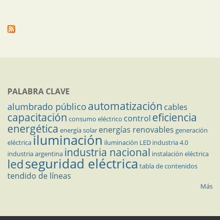
PALABRA CLAVE
automatización
alumbrado público
cables
capacitación
eficiencia
control
consumo eléctrico
energética
energías renovables
energía solar
generación
iluminación
eléctrica
iluminación LED
industria 4.0
industria nacional
industria argentina
instalación eléctrica
seguridad eléctrica
led
tabla de contenidos
tendido de líneas
Más