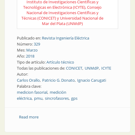
Instituto de Investigaciones Científicas y
Tecnológicas en Electrónica (ICYTE), Consejo
Nacional de Investigaciones Científicas y
Técnicas (CONICET) y Universidad Nacional de
Mar del Plata (UNMdP)
Publicado en:
Revista Ingeniería Eléctrica
Número:
329
Mes:
Marzo
Año:
2018
Tipo de artículo:
Artículo técnico
Todas las publicaciones de:
CONICET
UNMdP
ICYTE
Autor:
Carlos Orallo
Patricio G. Donato
Ignacio Carugati
Palabra clave:
medicion fasorial
medición
eléctrica
pmu
sincrofasores
gps
Read more
about Unidades de medición fasorial: ¿qué son y para
qué sirven?