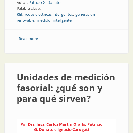
Autor:
Patricio G. Donato
Palabra clave:
REI
redes eléctricas inteligentes
generación
renovable
medidor inteligente
Read more
about Desafíos y oportunidades de las redes
eléctricas inteligentes en el contexto de las ciudades
inteligentes
Unidades de medición
fasorial: ¿qué son y
para qué sirven?
Por Drs. Ings. Carlos Martín Orallo, Patricio
G. Donato e Ignacio Carugati