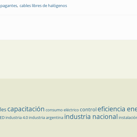
opagantes
cables libres de halógenos
no propagantes de incendio y libres de halógenos
capacitación
eficiencia en
les
control
consumo eléctrico
industria nacional
LED
industria 4.0
industria argentina
instalació