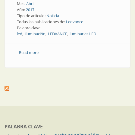
Mes:
Abril
Año:
2017
Tipo de artículo:
Noticia
Todas las publicaciones de:
Ledvance
Palabra clave:
led
iluminación
LEDVANCE
luminarias LED
Read more
about Noticia | Consorcio chino completó la
adquisición de Ledvance
PALABRA CLAVE