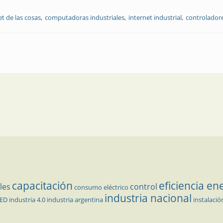
et de las cosas
computadoras industriales
internet industrial
controladore
omputadoras industriales y la Internet industrial de las cosas
capacitación
eficiencia en
les
control
consumo eléctrico
industria nacional
LED
industria 4.0
industria argentina
instalació