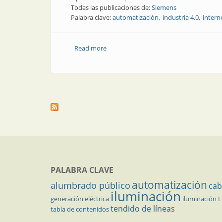
Todas las publicaciones de:
Siemens
Palabra clave:
automatización
industria 4.0
intern
Read more
about Automatización | Industria 4.0: c
PALABRA CLAVE
automatización
alumbrado público
cab
iluminación
generación eléctrica
iluminación 
tendido de líneas
tabla de contenidos