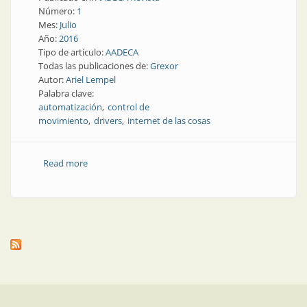
Número:
1
Mes:
Julio
Año:
2016
Tipo de artículo:
AADECA
Todas las publicaciones de:
Grexor
Autor:
Ariel Lempel
Palabra clave:
automatización
control de
movimiento
drivers
internet de las cosas
Read more
about Presente y futuro | Presente y futuro del
control de movimiento en la industria