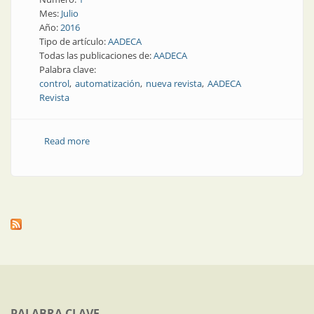
Mes:
Julio
Año:
2016
Tipo de artículo:
AADECA
Todas las publicaciones de:
AADECA
Palabra clave:
control
automatización
nueva revista
AADECA
Revista
Read more
about AADECA Informa | AADECA agasajó a sus socios
en el lanzamiento de su nueva revista
PALABRA CLAVE