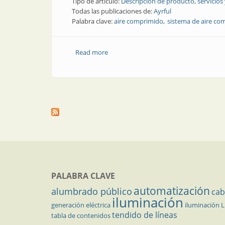
Tipo de artículo:
Descripción de producto, servicios
Todas las publicaciones de:
Ayrful
Palabra clave:
aire comprimido
sistema de aire co
Read more
about Producto | Controle y reduzca s
PALABRA CLAVE
automatización
alumbrado público
cab
iluminación
generación eléctrica
iluminación 
tendido de líneas
tabla de contenidos