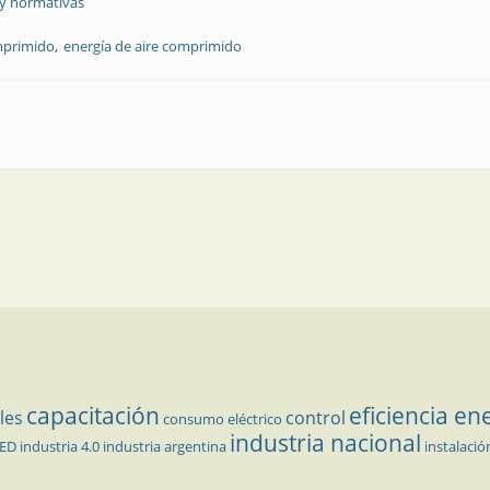
 y normativas
mprimido
energía de aire comprimido
us costos de energía de aire comprimido
capacitación
eficiencia en
les
control
consumo eléctrico
industria nacional
LED
industria 4.0
industria argentina
instalació