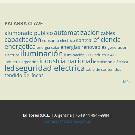
PALABRA CLAVE
automatización
alumbrado público
cables
capacitación
eficiencia
control
consumo eléctrico
energética
energías renovables
energía solar
generación
iluminación
eléctrica
iluminación LED
industria 4.0
industria nacional
industria argentina
instalación eléctrica
seguridad eléctrica
led
tabla de contenidos
tendido de líneas
Más
Editores S.R.L.
| Argentina | +54 9 11 4947-9984 |
contacto@editores.com.ar