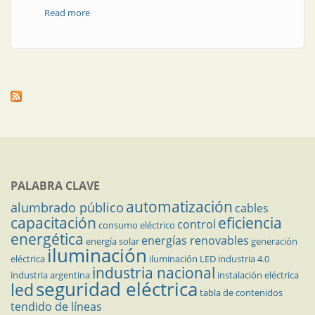
Read more
about Opinión | A la inseguridad eléctrica apliquemos
el imperio de la ley
PALABRA CLAVE
automatización
alumbrado público
cables
capacitación
eficiencia
control
consumo eléctrico
energética
energías renovables
energía solar
generación
iluminación
eléctrica
iluminación LED
industria 4.0
industria nacional
industria argentina
instalación eléctrica
seguridad eléctrica
led
tabla de contenidos
tendido de líneas