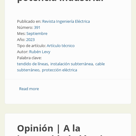
Publicado en:
Revista Ingeniería Eléctrica
Número:
391
Mes:
Septiembre
Año:
2023
Tipo de artículo:
Artículo técnico
Autor:
Rubén Levy
Palabra clave:
tendido de líneas
instalación subterránea
cable
subterráneo
protección eléctrica
Read more
about Informe del proceso de selección, colocación y
protección de cableados en una instalación de
potencia industrial
Opinión | A la