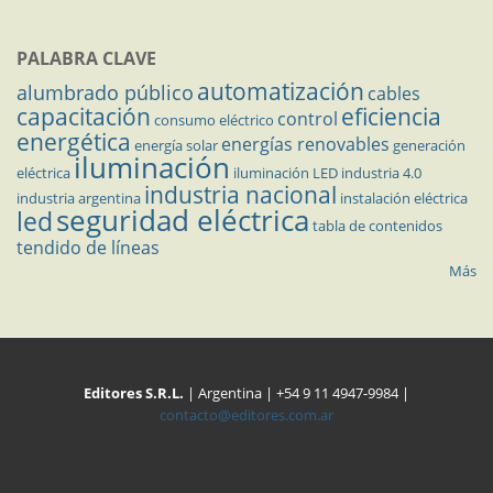
PALABRA CLAVE
automatización
alumbrado público
cables
capacitación
eficiencia
control
consumo eléctrico
energética
energías renovables
energía solar
generación
iluminación
eléctrica
iluminación LED
industria 4.0
industria nacional
industria argentina
instalación eléctrica
seguridad eléctrica
led
tabla de contenidos
tendido de líneas
Más
Editores S.R.L.
| Argentina | +54 9 11 4947-9984 |
contacto@editores.com.ar