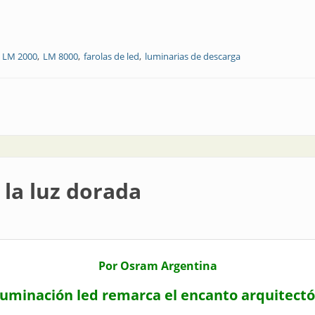
LM 2000
LM 8000
farolas de led
luminarias de descarga
ología para el alumbrado público
 la luz dorada
Por Osram Argentina
luminación led remarca el encanto arquitect