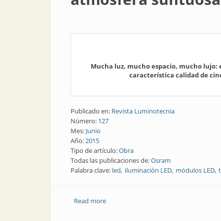
Mucha luz, mucho espacio, mucho lujo: e
característica calidad de ci
Publicado en:
Revista Luminotecnia
Número:
127
Mes:
Junio
Año:
2015
Tipo de artículo:
Obra
Todas las publicaciones de:
Osram
Palabra clave:
led
iluminación LED
módulos LED
Read more
about Obra | Ambiente opulento. Ilum