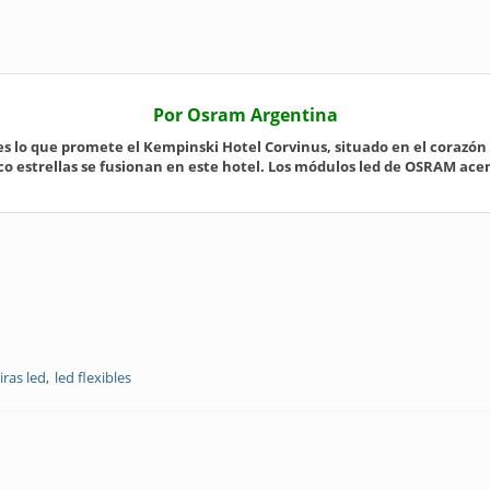
Por Osram Argentina
s lo que promete el Kempinski Hotel Corvinus, situado en el corazó
nco estrellas se fusionan en este hotel. Los módulos led de OSRAM ac
tiras led
led flexibles
inación led de OSRAM para una atmósfera suntuosa