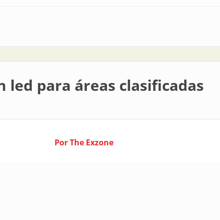
el corazón del oeste
n led para áreas clasificadas
Por The Exzone