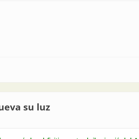
a
ueva su luz