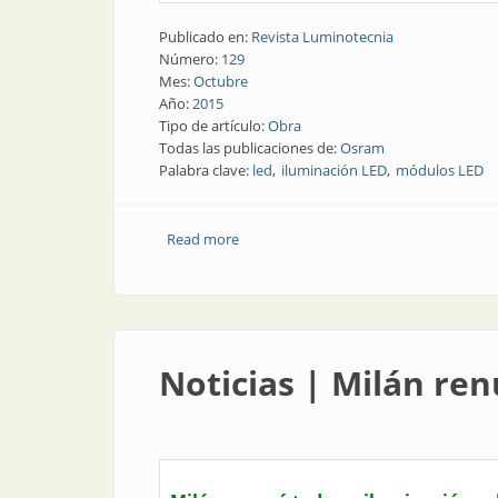
Publicado en:
Revista Luminotecnia
Número:
129
Mes:
Octubre
Año:
2015
Tipo de artículo:
Obra
Todas las publicaciones de:
Osram
Palabra clave:
led
iluminación LED
módulos LED
Read more
about Obra | Disfrute bajo la luz dorad
Noticias | Milán ren