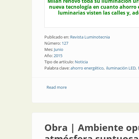
Milán renovó toda su iluminación ur
nueva tecnología en cuanto ahorro e
luminarias visten las calles y, 
Publicado en:
Revista Luminotecnia
Número:
127
Mes:
Junio
Año:
2015
Tipo de artículo:
Noticia
Palabra clave:
ahorro energético
iluminación LED
Read more
about Noticias | Milán renueva su luz
Obra | Ambiente op
atmósfera suntuosa