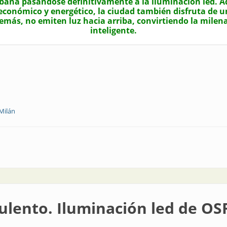
bana pasándose definitivamente a la iluminación led. Ad
conómico y energético, la ciudad también disfruta de 
además, no emiten luz hacia arriba, convirtiendo la mil
inteligente.
Milán
ulento. Iluminación led de O