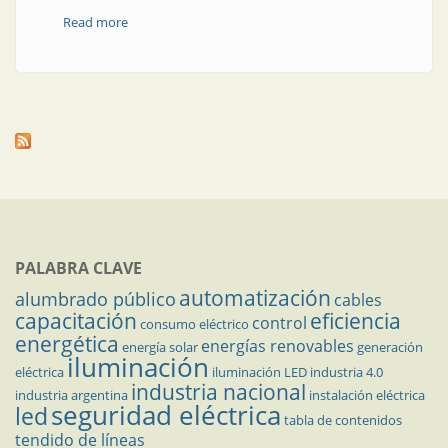
Read more
about Laboratorio y equipos de medición y ensayos
PALABRA CLAVE
automatización
alumbrado público
cables
capacitación
eficiencia
control
consumo eléctrico
energética
energías renovables
energía solar
generación
iluminación
eléctrica
iluminación LED
industria 4.0
industria nacional
industria argentina
instalación eléctrica
seguridad eléctrica
led
tabla de contenidos
tendido de líneas