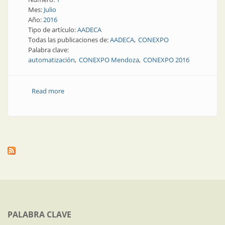
Mes:
Julio
Año:
2016
Tipo de artículo:
AADECA
Todas las publicaciones de:
AADECA
CONEXPO
Palabra clave:
automatización
CONEXPO Mendoza
CONEXPO 2016
Read more
about AADECA Informa | Jornada de Actualización en
Automatización en Mendoza
PALABRA CLAVE