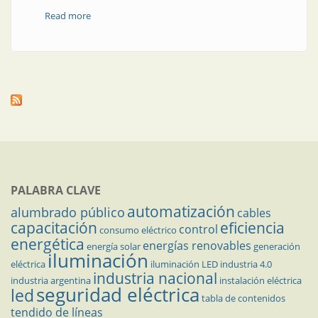
Read more
about Neuquén y su primer parque de energía solar
PALABRA CLAVE
automatización
alumbrado público
cables
capacitación
eficiencia
control
consumo eléctrico
energética
energías renovables
energía solar
generación
iluminación
eléctrica
iluminación LED
industria 4.0
industria nacional
industria argentina
instalación eléctrica
seguridad eléctrica
led
tabla de contenidos
tendido de líneas