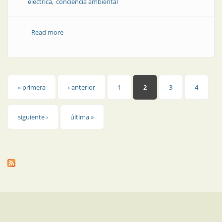
eléctrica
conciencia ambiental
Read more
about Opinión | "El atroz encanto de ser argentinos"
Páginas
« primera
‹ anterior
1
2
3
4
siguiente ›
última »