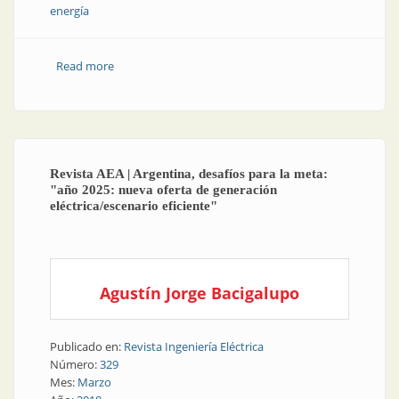
energía
Read more
about Consumo eléctrico| El año comenzó con
descensos y récords
Revista AEA | Argentina, desafíos para la meta:
"año 2025: nueva oferta de generación
eléctrica/escenario eficiente"
Agustín Jorge Bacigalupo
Publicado en:
Revista Ingeniería Eléctrica
Número:
329
Mes:
Marzo