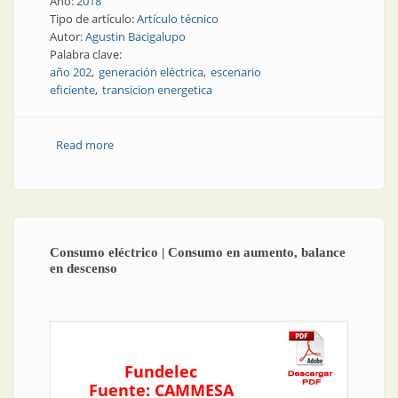
Año:
2018
Tipo de artículo:
Artículo técnico
Autor:
Agustin Bacigalupo
Palabra clave:
año 202
generación eléctrica
escenario
eficiente
transicion energetica
Read more
about Revista AEA | Argentina, desafíos para la meta:
"año 2025: nueva oferta de generación
eléctrica/escenario eficiente"
Consumo eléctrico | Consumo en aumento, balance
en descenso
Fundelec
Fuente: CAMMESA