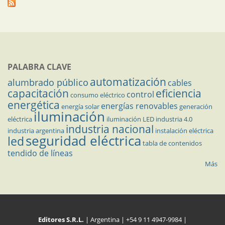
PALABRA CLAVE
automatización
alumbrado público
cables
capacitación
eficiencia
control
consumo eléctrico
energética
energías renovables
energía solar
generación
iluminación
eléctrica
iluminación LED
industria 4.0
industria nacional
industria argentina
instalación eléctrica
seguridad eléctrica
led
tabla de contenidos
tendido de líneas
Más
Editores S.R.L.
| Argentina | +54 9 11 4947-9984 |