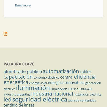
Read more
about El eslabón que falta en la transición energética
jujeña
PALABRA CLAVE
automatización
alumbrado público
cables
capacitación
eficiencia
control
consumo eléctrico
energética
energías renovables
energía solar
generación
iluminación
eléctrica
iluminación LED
industria 4.0
industria nacional
industria argentina
instalación eléctrica
seguridad eléctrica
led
tabla de contenidos
tendido de líneas