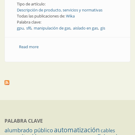
Tipo de artículo:
Descripción de producto, servicios y normativas
Todas las publicaciones de:
Wika
Palabra clave:
gpu
sf6
manipulación de gas
aislado en gas
gis
Read more
about Operaciones con SF6: llenado, filtración,
recuperación, evacuación y ventilación controladas
PALABRA CLAVE
automatización
alumbrado público
cables