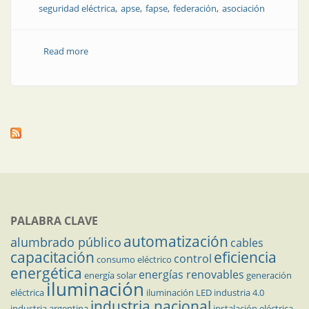
seguridad eléctrica
apse
fapse
federación
asociación
Read more
about APSE se constituye como Federación Argentina
para la Promoción de la Seguridad Eléctrica
PALABRA CLAVE
automatización
alumbrado público
cables
capacitación
eficiencia
control
consumo eléctrico
energética
energías renovables
energía solar
generación
iluminación
eléctrica
iluminación LED
industria 4.0
industria nacional
industria argentina
instalación eléctrica