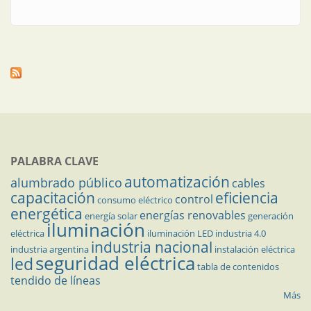
PALABRA CLAVE
automatización
alumbrado público
cables
capacitación
eficiencia
control
consumo eléctrico
energética
energías renovables
energía solar
generación
iluminación
eléctrica
iluminación LED
industria 4.0
industria nacional
industria argentina
instalación eléctrica
seguridad eléctrica
led
tabla de contenidos
tendido de líneas
Más