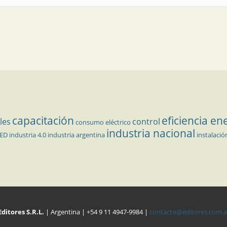
capacitación
eficiencia en
les
control
consumo eléctrico
industria nacional
LED
industria 4.0
industria argentina
instalació
Editores S.R.L.
| Argentina | +54 9 11 4947-9984 |
contacto@editores.com.a