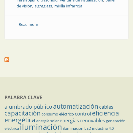
infrarrojas
ultrasonido
ventana de visualización
panel
de visión
sightglass
mirilla infrarroja
Read more
about Ventanas infrarrojas para inspecciones
eléctricas seguras
PALABRA CLAVE
automatización
alumbrado público
cables
capacitación
eficiencia
control
consumo eléctrico
energética
energías renovables
energía solar
generación
iluminación
eléctrica
iluminación LED
industria 4.0