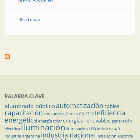
lorentz
voltaje hall
Read more
about Sensor Hall, un dispositivo presente en
nuestras vidas
PALABRA CLAVE
automatización
alumbrado público
cables
capacitación
eficiencia
control
consumo eléctrico
energética
energías renovables
energía solar
generación
iluminación
eléctrica
iluminación LED
industria 4.0
industria nacional
industria argentina
instalación eléctrica