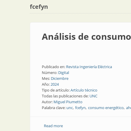
fcefyn
Análisis de consumo
Publicado en:
Revista Ingeniería Eléctrica
Número:
Digital
Mes:
Diciembre
Año:
2024
Tipo de artículo:
Artículo técnico
Todas las publicaciones de:
UNC
Autor:
Miguel Piumetto
Palabra clave:
unc
fcefyn
consumo energético
ah
Read more
about Análisis de consumo eléctrico de