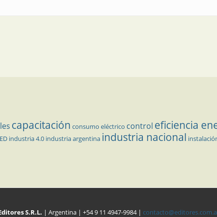
capacitación
eficiencia en
les
control
consumo eléctrico
industria nacional
LED
industria 4.0
industria argentina
instalació
Editores S.R.L.
| Argentina | +54 9 11 4947-9984 |
contacto@editores.com.a