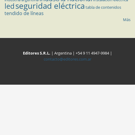
seguridad eléctrica
led
tabla de contenidos
tendido de líneas
Más
Editores S.R.L.
| Argentina | +54 9 11 4947-9984 |
contacto@editores.com.ar