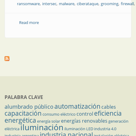
ransomware
intersec
malware
ciberataque
grooming
firewall
Read more
about Seguridad electrónica: nuevas tendencias
generan preocupación por la ciberseguridad
PALABRA CLAVE
automatización
alumbrado público
cables
capacitación
eficiencia
control
consumo eléctrico
energética
energías renovables
energía solar
generación
iluminación
eléctrica
iluminación LED
industria 4.0
industria nacional
industria argentina
instalación eléctrica