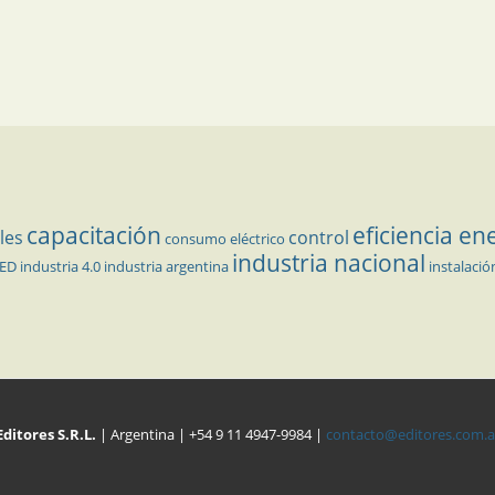
capacitación
eficiencia en
les
control
consumo eléctrico
industria nacional
LED
industria 4.0
industria argentina
instalació
Editores S.R.L.
| Argentina | +54 9 11 4947-9984 |
contacto@editores.com.a