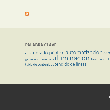
PALABRA CLAVE
automatización
alumbrado público
cab
iluminación
generación eléctrica
iluminación 
tendido de líneas
tabla de contenidos