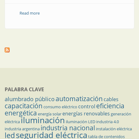
Read more
about Variadores de frecuencia muy convenientes
PALABRA CLAVE
automatización
alumbrado público
cables
capacitación
eficiencia
control
consumo eléctrico
energética
energías renovables
energía solar
generación
iluminación
eléctrica
iluminación LED
industria 4.0
industria nacional
industria argentina
instalación eléctrica
seguridad eléctrica
led
tabla de contenidos