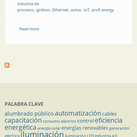
industria de
procesos
ignition
Ethernet
autex
IoT
profi energy
Read more
about Dos expertos conversan: tendencias
tecnológicas en las industrias
PALABRA CLAVE
automatización
alumbrado público
cables
capacitación
eficiencia
control
consumo eléctrico
energética
energías renovables
energía solar
generación
iluminación
eléctrica
iluminación LED
industria 4.0