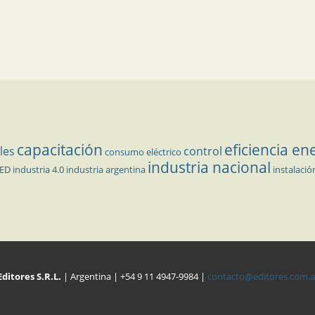
capacitación
eficiencia en
les
control
consumo eléctrico
industria nacional
LED
industria 4.0
industria argentina
instalació
Editores S.R.L.
| Argentina | +54 9 11 4947-9984 |
contacto@editores.com.a