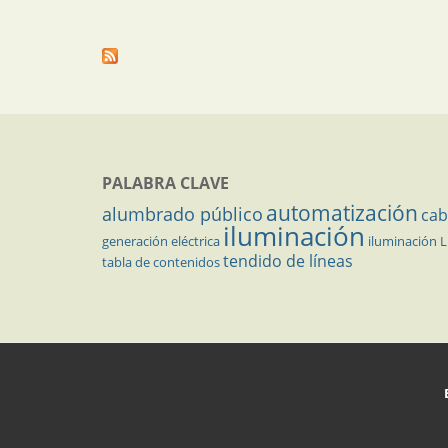
PALABRA CLAVE
automatización
alumbrado público
cab
iluminación
generación eléctrica
iluminación 
tendido de líneas
tabla de contenidos