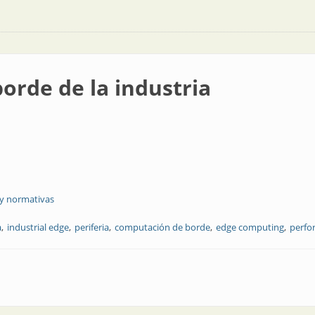
borde de la industria
 y normativas
a
industrial edge
periferia
computación de borde
edge computing
perfo
ndustria