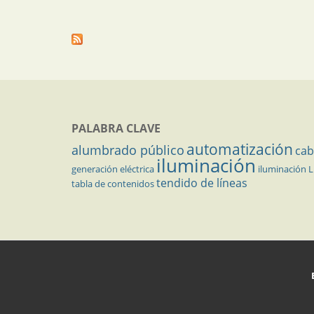
PALABRA CLAVE
automatización
alumbrado público
cab
iluminación
generación eléctrica
iluminación 
tendido de líneas
tabla de contenidos