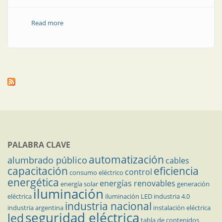
Read more
about Monitoreo de redes en tiempo real
PALABRA CLAVE
automatización
alumbrado público
cables
capacitación
eficiencia
control
consumo eléctrico
energética
energías renovables
energía solar
generación
iluminación
eléctrica
iluminación LED
industria 4.0
industria nacional
industria argentina
instalación eléctrica
seguridad eléctrica
led
tabla de contenidos