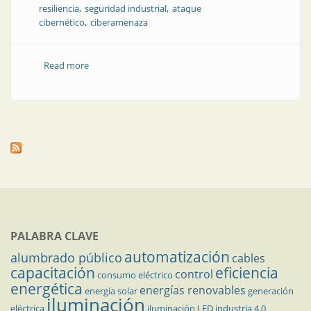
resiliencia
seguridad industrial
ataque
cibernético
ciberamenaza
Read more
about Cómo mitigar ciberataques contra los
elementos de automatización de la fábrica
PALABRA CLAVE
automatización
alumbrado público
cables
capacitación
eficiencia
control
consumo eléctrico
energética
energías renovables
energía solar
generación
iluminación
eléctrica
iluminación LED
industria 4.0