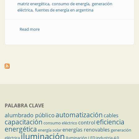
matriz energética
consumo de energía
generación
eléctrica
fuentes de energía en argentina
Read more
about Generación, transporte y distribución de
energía en la República Argentina
PALABRA CLAVE
automatización
alumbrado público
cables
capacitación
eficiencia
control
consumo eléctrico
energética
energías renovables
energía solar
generación
iluminación
eléctrica
iluminación LED
industria 4.0