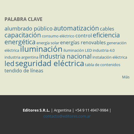
PALABRA CLAVE
automatización
alumbrado público
cables
capacitación
eficiencia
control
consumo eléctrico
energética
energías renovables
energía solar
generación
iluminación
eléctrica
iluminación LED
industria 4.0
industria nacional
industria argentina
instalación eléctrica
seguridad eléctrica
led
tabla de contenidos
tendido de líneas
Más
Editores S.R.L.
| Argentina | +54 9 11 4947-9984 |
contacto@editores.com.ar