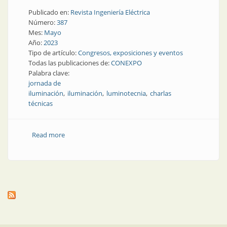
Publicado en:
Revista Ingeniería Eléctrica
Número:
387
Mes:
Mayo
Año:
2023
Tipo de artículo:
Congresos, exposiciones y eventos
Todas las publicaciones de:
CONEXPO
Palabra clave:
jornada de
iluminación
iluminación
luminotecnia
charlas
técnicas
Read more
about Próximamente en Tucumán: encuentro
luminotécnico en CONEXPO NOA