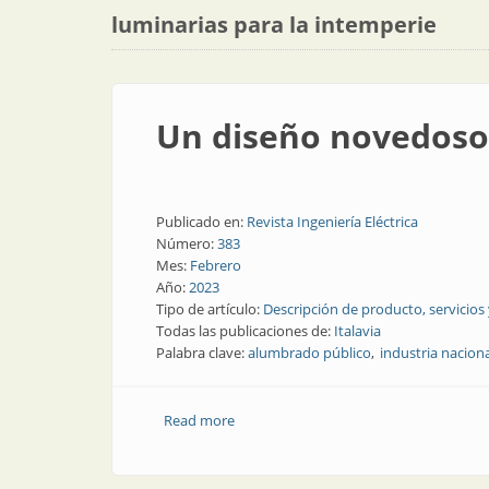
luminarias para la intemperie
Un diseño novedoso f
Publicado en:
Revista Ingeniería Eléctrica
Número:
383
Mes:
Febrero
Año:
2023
Tipo de artículo:
Descripción de producto, servicios
Todas las publicaciones de:
Italavia
Palabra clave:
alumbrado público
industria nacion
Read more
about Un diseño novedoso favorece la cal