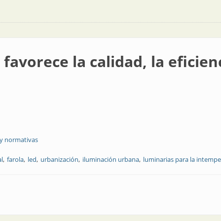
avorece la calidad, la eficienc
 y normativas
al
farola
led
urbanización
iluminación urbana
luminarias para la intempe
idad, la eficiencia y el costo