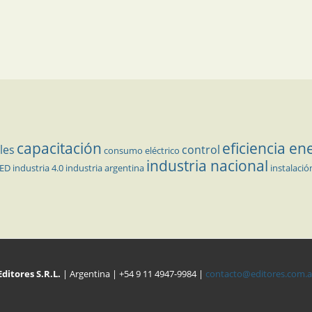
capacitación
eficiencia en
les
control
consumo eléctrico
industria nacional
LED
industria 4.0
industria argentina
instalació
Editores S.R.L.
| Argentina | +54 9 11 4947-9984 |
contacto@editores.com.a