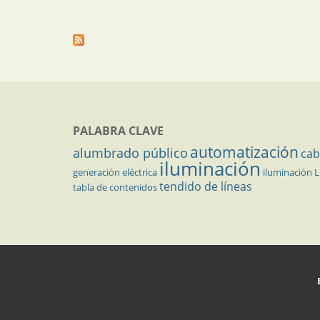
PALABRA CLAVE
automatización
alumbrado público
cab
iluminación
generación eléctrica
iluminación 
tendido de líneas
tabla de contenidos