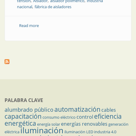
tensión
Aislador
aislador polimérico
industria
nacional
fábrica de aisladores
Read more
about Aisladores Line Post 132 kV
PALABRA CLAVE
automatización
alumbrado público
cables
capacitación
eficiencia
control
consumo eléctrico
energética
energías renovables
energía solar
generación
iluminación
eléctrica
iluminación LED
industria 4.0