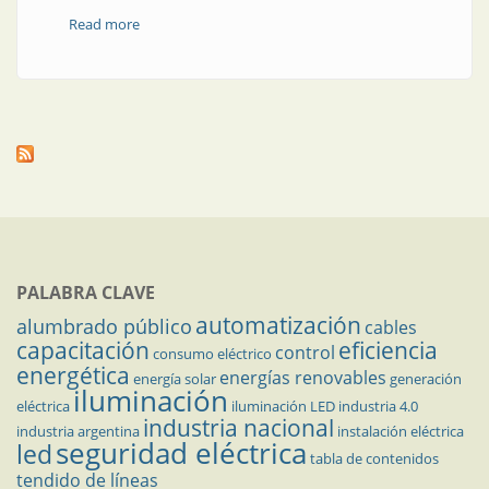
Read more
about Un referente de la industria nacional en el
mercado eléctrico
PALABRA CLAVE
automatización
alumbrado público
cables
capacitación
eficiencia
control
consumo eléctrico
energética
energías renovables
energía solar
generación
iluminación
eléctrica
iluminación LED
industria 4.0
industria nacional
industria argentina
instalación eléctrica
seguridad eléctrica
led
tabla de contenidos
tendido de líneas