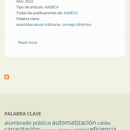
Año:
2022
Tipo de artículo:
AADECA
Todas las publicaciones de:
AADECA
Palabra clave:
asamblea anual ordinaria
consejo directivo
Read more
about Convocatoria a Asamblea Anual Ordinaria de
Asociados y Elecciones de Miembros de Consejo
Directivo
PALABRA CLAVE
automatización
alumbrado público
cables
capacitación
eficiencia
control