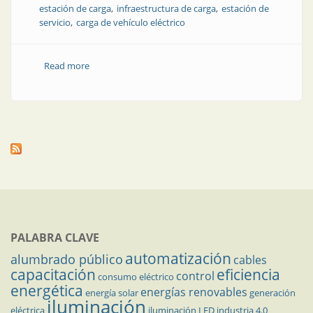
estación de carga
infraestructura de carga
estación de
servicio
carga de vehículo eléctrico
Read more
about Precio y ubicación de algunas estaciones de
carga de vehículos eléctricos en el mundo
PALABRA CLAVE
automatización
alumbrado público
cables
capacitación
eficiencia
control
consumo eléctrico
energética
energías renovables
energía solar
generación
iluminación
eléctrica
iluminación LED
industria 4.0