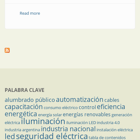
Read more
about AADECA sumó un nuevo socio adherente
PALABRA CLAVE
automatización
alumbrado público
cables
capacitación
eficiencia
control
consumo eléctrico
energética
energías renovables
energía solar
generación
iluminación
eléctrica
iluminación LED
industria 4.0
industria nacional
industria argentina
instalación eléctrica
seguridad eléctrica
led
tabla de contenidos