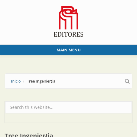
Skip to main content
MAIN MENU
Inicio
Tree Ingenier{ia
Formulario de búsqueda
Tree Ingenier{ia