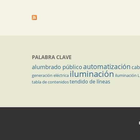
PALABRA CLAVE
automatización
alumbrado público
cab
iluminación
generación eléctrica
iluminación 
tendido de líneas
tabla de contenidos