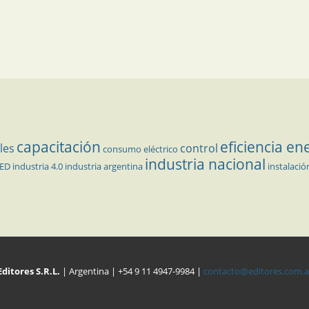
capacitación
eficiencia en
les
control
consumo eléctrico
industria nacional
LED
industria 4.0
industria argentina
instalació
Editores S.R.L.
| Argentina | +54 9 11 4947-9984 |
contacto@editores.com.a